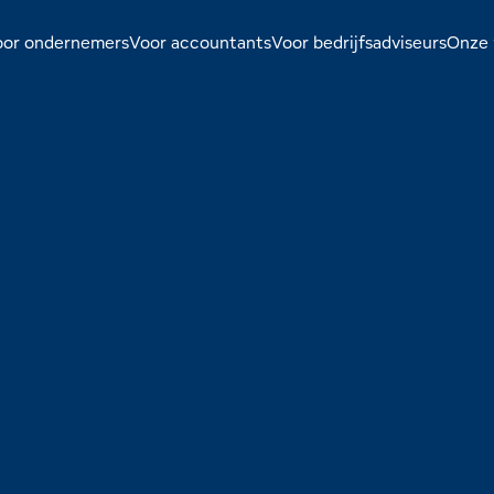
oor ondernemers
Voor accountants
Voor bedrijfsadviseurs
Onze 